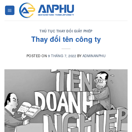
Chuyển
đến
nội
dung
THỦ TỤC THAY ĐỔI GIẤY PHÉP
Thay đổi tên công ty
POSTED ON
9 THÁNG 7, 2022
BY
ADMINANPHU