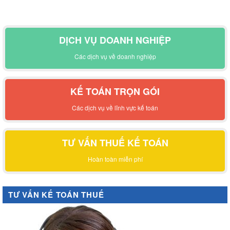
DỊCH VỤ DOANH NGHIỆP
Các dịch vụ về doanh nghiệp
KẾ TOÁN TRỌN GÓI
Các dịch vụ về lĩnh vực kế toán
TƯ VẤN THUẾ KẾ TOÁN
Hoàn toàn miễn phí
TƯ VẤN KẾ TOÁN THUẾ