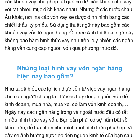
các khoản vay cho phép rút quá số dư, các khoản cho vay
với rất nhiều mục đích khác nhau. Nhưng ở các nước châu
Âu khác, nơi mà các vốn vay sẽ được định hình bằng các
chiết khấu kỳ phiếu. Sử dụng thuật ngữ này bao gồm các
khoản vay vốn từ ngân hàng. Ở nước Anh thì thuật ngữ này
không bao hàm hình thức vay như trên, tuy nhiên các ngân
hàng vẫn cung cấp nguồn vốn qua phương thức đó.
Những loại hình vay vốn ngân hàng
hiện nay bao gồm?
Như ta đã biết, các lợi ích thực tiễn từ việc vay ngân hàng
cho con người chúng ta. Từ việc huy động nguồn vốn đề
kinh doanh, mua nhà, mua xe, để làm vốn kinh doanh,…
Ngày nay các ngân hàng trong và ngoài nước đều có rất
nhiều hình thức vay vốn. Bạn cần phải có sự nắm bắt về
kiến thức, để lựa chọn cho mình một hình thức phù hợp. Vì
đây sẽ ảnh hưởng trực tiếp đến nguồn kinh tế của bạn sau