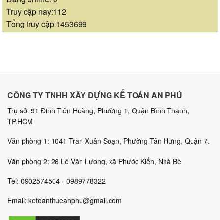
Truy cập nay:112
Tổng truy cập:1453699
CÔNG TY TNHH XÂY DỰNG KẾ TOÁN AN PHÚ
Trụ sở: 91 Đinh Tiên Hoàng, Phường 1, Quận Bình Thạnh,
TP.HCM
Văn phòng 1: 1041 Trần Xuân Soạn, Phường Tân Hưng, Quận 7.
Văn phòng 2: 26 Lê Văn Lương, xã Phước Kiển, Nhà Bè
Tel: 0902574504 - 0989778322
Email: ketoanthueanphu@gmail.com