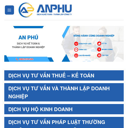
Chuyển
đến
nội
dung
DỊCH VỤ TƯ VẤN THUẾ – KẾ TOÁN
DỊCH VỤ TƯ VẤN VÀ THÀNH LẬP DOANH
NGHIỆP
DỊCH VỤ HỘ KINH DOANH
DỊCH VỤ TƯ VẤN PHÁP LUẬT THƯỜNG