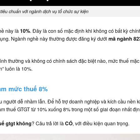
iêu chuẩn với ngành dịch vụ tổ chức sự kiện
hề này là
10%
. Đây là con số mặc định khi không có bất kỳ chín
dụng. Ngành nghề này thường được đăng ký dưới
mã ngành 82
bình thường và không có chính sách đặc biệt nào, mức thuế mặc
ện” luôn là 10%.
iảm mức thuế 8%
ều người dễ nhầm lẫn. Để hỗ trợ doanh nghiệp và kích cầu nền ki
ảm thuế GTGT từ 10% xuống 8% trong một số giai đoạn nhất địn
uế gtgt không
? Câu trả lời là
CÓ
, với điều kiện quan trọng.