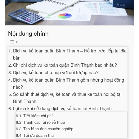
Nội dung chính
Dịch vụ kế toán quận Bình Thạnh – Hỗ trợ trực tiếp tại địa
bàn
Chi phí dịch vụ kế toán quận Bình Thạnh bao nhiêu?
Dịch vụ kế toán phù hợp với đối tượng nào?
Dịch vụ kế toán quận Bình Thạnh gồm những hoạt động
nào?
So sánh thuê dịch vụ kế toán và thuê kế toán nội bộ tại
Bình Thạnh
Lợi ích khi sử dụng dịch vụ kế toán tại Bình Thạnh
Tiết kiệm chi phí
Tránh các rủi ro về thuế
Tạo hình ảnh chuyên nghiệp
Tối ưu doanh thu