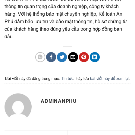
thông tin quan trọng của doanh nghiệp, công ty khách
hàng. Với hệ thống bảo mật chuyên nghiệp, Kế toán An
Phú đảm bảo lưu trữ và bảo mật thông tin, hồ sơ chứng từ
của khách hàng theo đúng yêu cầu trong hợp đồng ban
đầu.
Bài viết này đã đăng trong mục:
Tin tức
. Hãy lưu
bài viết này để xem lại
.
ADMINANPHU