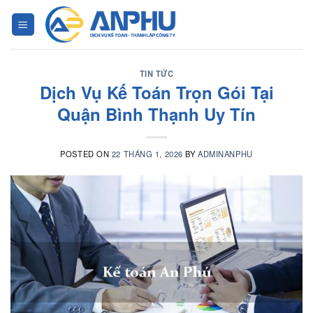
Chuyển
đến
nội
dung
TIN TỨC
Dịch Vụ Kế Toán Trọn Gói Tại
Quận Bình Thạnh Uy Tín
POSTED ON
22 THÁNG 1, 2026
BY
ADMINANPHU