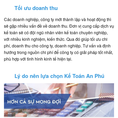
Tối ưu doanh thu
Các doanh nghiệp, công ty mới thành lập và hoạt động thì
sẽ gặp nhiều vấn đề về doanh thu. Đơn vị cung cấp dịch vụ
kế toán sẽ có đội ngũ nhân viên kế toán chuyên nghiệp,
với nhiều kinh nghiệm, kiến thức. Qua đó giúp tối ưu chi
phí, doanh thu cho công ty, doanh nghiệp. Tư vấn và định
hướng trong nguồn chi phí để công ty có giải pháp tốt nhất,
phù hợp với tình hình kinh tế hiện tại.
Lý do nên lựa chọn Kế Toán An Phú