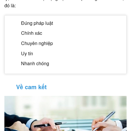
đó là:
Đúng pháp luật
Chính xác
Chuyên nghiệp
Uy tín
Nhanh chóng
Về cam kết