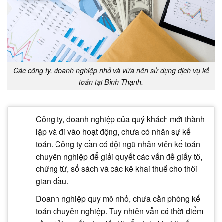
Các công ty, doanh nghiệp nhỏ và vừa nên sử dụng dịch vụ kế
toán tại Bình Thạnh.
Công ty, doanh nghiệp của quý khách mới thành
lập và đi vào hoạt động, chưa có nhân sự kế
toán. Công ty cần có đội ngũ nhân viên kế toán
chuyên nghiệp để giải quyết các vấn đề giấy tờ,
chứng từ, sổ sách và các kê khai thuế cho thời
gian đầu.
Doanh nghiệp quy mô nhỏ, chưa cần phòng kế
toán chuyên nghiệp. Tuy nhiên vẫn có thời điểm