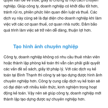
nghiệp. Giúp công ty, doanh nghiệp có khởi đầu tốt hơn,
tránh rủi ro, phiền phức liên quan đến luật và thuế. Các
dịch vụ này cũng sẽ là đại diện cho doanh nghiệp khi làm
việc với các cơ quan thuế, cơ quan nhà nước. Đảm bảo
quá trình làm việc sẽ trở nên dễ dàng, thuận lợi hơn.
Tạo hình ảnh chuyên nghiệp
Công ty, doanh nghiệp không có nhu cầu thuê nhân viên
hoặc thành lập phòng kế toán thì vẫn cần phải giải quyết
các vấn đề sổ sách, giấy tờ pháp lý. Với các dịch vụ kế
toán tại Bình Thạnh thì công ty sẽ tạo dựng được hình ảnh
chuyên nghiệp hơn. Công ty cung cấp dịch vụ kế toán sẽ
có đại diện với nhiều kiến thức, kinh nghiệm trong hoạt
động kế toán. Vậy nên sẽ giúp công ty, doanh nghiệp mới
thành lập tạo dựng được sự chuyên nghiệp hơn.