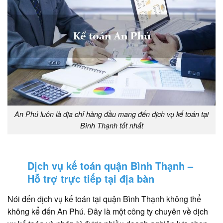
An Phú luôn là địa chỉ hàng đầu mang đến dịch vụ kế toán tại
Bình Thạnh tốt nhất
Dịch vụ kế toán quận Bình Thạnh –
Hỗ trợ trực tiếp tại địa bàn
Nói đến dịch vụ kế toán tại quận Bình Thạnh không thể
không kể đến An Phú. Đây là một công ty chuyên về dịch