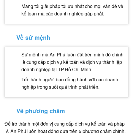
Mang tới giải pháp tối ưu nhất cho mọi vấn đề về
kế toán mà các doanh nghiệp gặp phải.
Về sứ mệnh
Sứ mệnh mà An Phú luôn đặt trên mình đó chính
là cung cấp dịch vụ kế toán và dịch vụ thành lập
doanh nghiệp tại TP.Hồ Chí Minh.
Trở thành người bạn đồng hành với các doanh
nghiệp trong suốt quá trình phát triển.
Về phương châm
Để trở thành một đơn vị cung cấp dịch vụ kế toán và pháp
lý, An Phú luôn hoạt động dựa trên 5 phương châm chính,