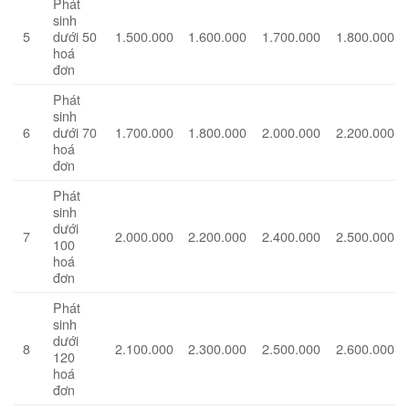
Phát
sinh
5
dưới 50
1.500.000
1.600.000
1.700.000
1.800.000
hoá
đơn
Phát
sinh
6
dưới 70
1.700.000
1.800.000
2.000.000
2.200.000
hoá
đơn
Phát
sinh
dưới
7
2.000.000
2.200.000
2.400.000
2.500.000
100
hoá
đơn
Phát
sinh
dưới
8
2.100.000
2.300.000
2.500.000
2.600.000
120
hoá
đơn