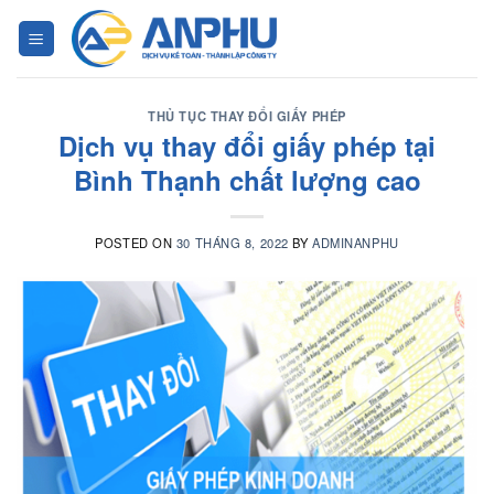
Chuyển
đến
nội
dung
THỦ TỤC THAY ĐỔI GIẤY PHÉP
Dịch vụ thay đổi giấy phép tại
Bình Thạnh chất lượng cao
POSTED ON
30 THÁNG 8, 2022
BY
ADMINANPHU