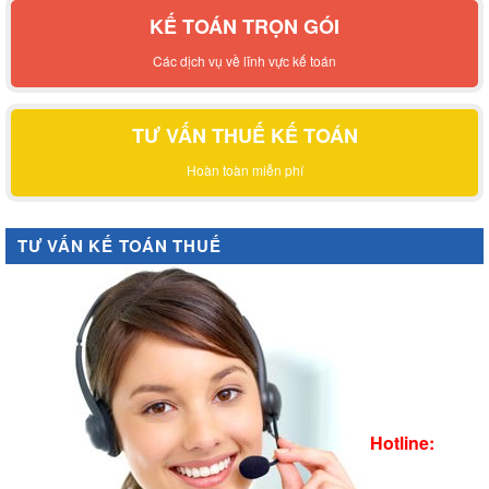
KẾ TOÁN TRỌN GÓI
Các dịch vụ về lĩnh vực kế toán
TƯ VẤN THUẾ KẾ TOÁN
Hoàn toàn miễn phí
TƯ VẤN KẾ TOÁN THUẾ
Hotline: