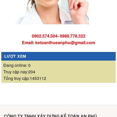
0902.574.504- 0989.778.322
Email: ketoanthueanphu@gmail.com
LƯỢT XEM
Đang online: 0
Truy cập nay:204
Tổng truy cập:1453112
CÔNG TY TNHH XÂY DỰNG KẾ TOÁN AN PHÚ