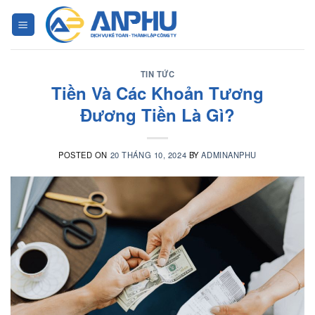
Chuyển
đến
nội
dung
TIN TỨC
Tiền Và Các Khoản Tương
Đương Tiền Là Gì?
POSTED ON
20 THÁNG 10, 2024
BY
ADMINANPHU