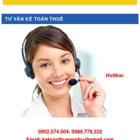
TƯ VẤN KẾ TOÁN THUẾ
Hotline:
0902.574.504- 0989.778.322
Email: ketoanthueanphu@gmail.com