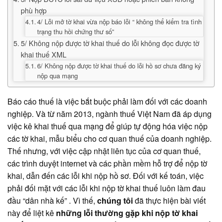
phù hợp
4/ Lỗi mở tờ khai vừa nộp báo lỗi “ không thể kiểm tra tình
trạng thu hồi chứng thư số”
5/ Không nộp được tờ khai thuế do lỗi không đọc được tờ
khai thuế XML
6/ Không nộp được tờ khai thuế do lỗi hồ sơ chưa đăng ký
nộp qua mạng
Báo cáo thuế là việc bắt buộc phải làm đối với các doanh
nghiệp. Và từ năm 2013, ngành thuế Việt Nam đã áp dụng
việc kê khai thuế qua mạng để giúp tự động hóa việc nộp
các tờ khai, mẫu biểu cho cơ quan thuế của doanh nghiệp.
Thế nhưng, với việc cập nhật liên tục của cơ quan thuế,
các trình duyệt internet và các phần mềm hỗ trợ để nộp tờ
khai, dẫn đến các lỗi khi nộp hồ sơ. Đối với kế toán, việc
phải đối mặt với các lỗi khi nộp tờ khai thuế luôn làm đau
đầu “dân nhà kế” . Vì thế,
chúng tôi
đã thực hiện bài viết
này để liệt kê
những lỗi thường gặp khi nộp tờ khai