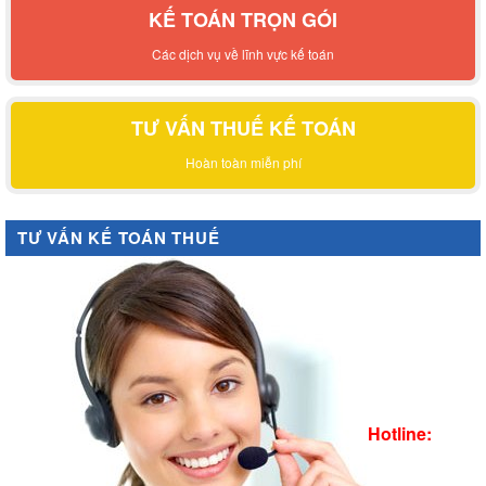
KẾ TOÁN TRỌN GÓI
Các dịch vụ về lĩnh vực kế toán
TƯ VẤN THUẾ KẾ TOÁN
Hoàn toàn miễn phí
TƯ VẤN KẾ TOÁN THUẾ
Hotline: