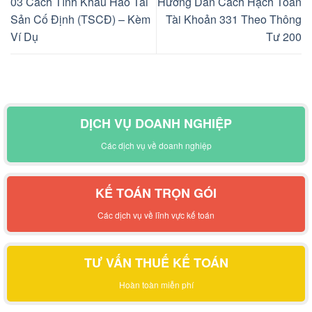
03 Cách Tính Khấu Hao Tài
Hướng Dẫn Cách Hạch Toán
Sản Cố Định (TSCĐ) – Kèm
Tài Khoản 331 Theo Thông
Ví Dụ
Tư 200
DỊCH VỤ DOANH NGHIỆP
Các dịch vụ về doanh nghiệp
KẾ TOÁN TRỌN GÓI
Các dịch vụ về lĩnh vực kế toán
TƯ VẤN THUẾ KẾ TOÁN
Hoàn toàn miễn phí