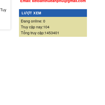
Email: ketoanthueanphu@gmail.com
 Tuy
LƯỢT XEM
Đang online: 0
Truy cập nay:104
Tổng truy cập:1453401