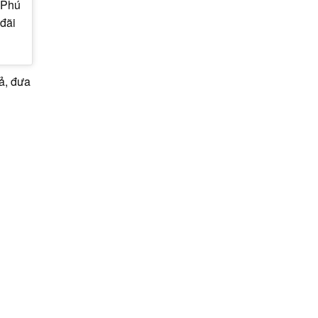
 Phú
đãi
ả, đưa