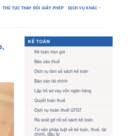
THỦ TỤC THAY ĐỔI GIẤY PHÉP
DỊCH VỤ KHÁC
KẾ TOÁN
p,
Kế toán trọn gói
Báo cáo thuế
Dịch vụ làm sổ sách kế toán
Báo cáo tài chính
Lập hồ sơ vay vốn ngân hàng
Quyết toán thuế
Dịch vụ hoàn thuế GTGT
Rà soát gỡ rối sổ sách kế toán
Tư vấn pháp luật về kế toán, thuế, tài
chính, đầu tư