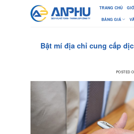
Chuyển
TRANG CHỦ
GIỚ
đến
nội
BẢNG GIÁ
V
dung
Bật mí địa chỉ cung cấp dị
POSTED 