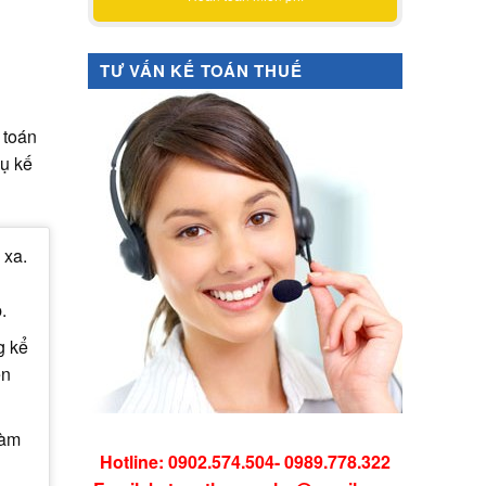
TƯ VẤN KẾ TOÁN THUẾ
 toán
vụ kế
 xa.
p.
g kể
ên
làm
Hotline: 0902.574.504- 0989.778.322