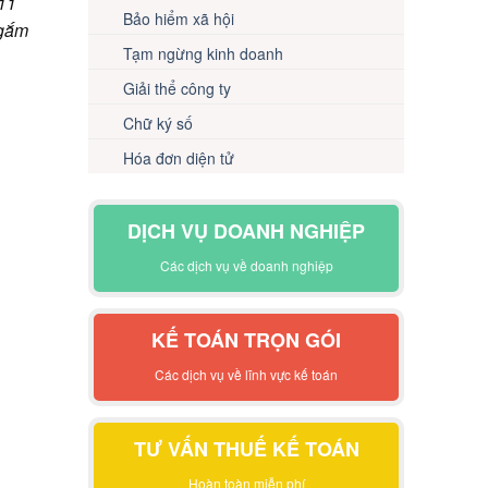
 11
Bảo hiểm xã hội
 gắm
Tạm ngừng kinh doanh
Giải thể công ty
Chữ ký số
Hóa đơn diện tử
DỊCH VỤ DOANH NGHIỆP
Các dịch vụ về doanh nghiệp
KẾ TOÁN TRỌN GÓI
Các dịch vụ về lĩnh vực kế toán
TƯ VẤN THUẾ KẾ TOÁN
Hoàn toàn miễn phí