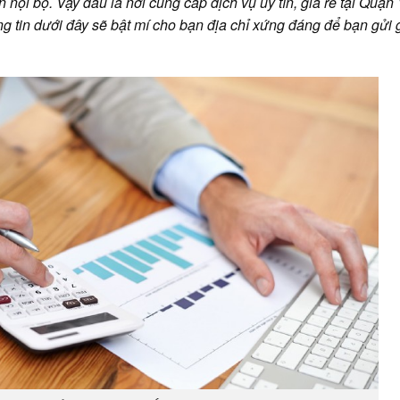
 nội bộ. Vậy đâu là nơi cung cấp dịch vụ uy tín, giá rẻ tại Quận
g tin dưới đây sẽ bật mí cho bạn địa chỉ xứng đáng để bạn gửi