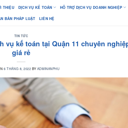
I THIỆU
DỊCH VỤ KẾ TOÁN
HỖ TRỢ DỊCH VỤ DOANH NGHIỆP
ĂN BẢN PHÁP LUẬT
LIÊN HỆ
TIN TỨC
ch vụ kế toán tại Quận 11 chuyên nghiệ
giá rẻ
ON
6 THÁNG 8, 2022
BY
ADMINANPHU