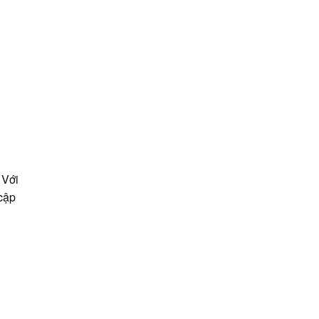
 Với
cập