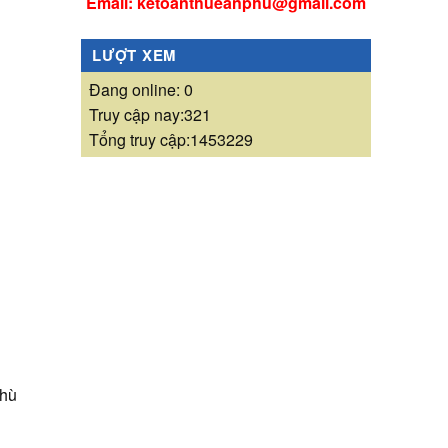
Email: ketoanthueanphu@gmail.com
LƯỢT XEM
Đang online: 0
Truy cập nay:321
Tổng truy cập:1453229
thù