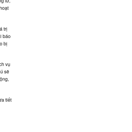
g từ,
 hoạt
 trị
i báo
o bị
ịch vụ
hú sẽ
động,
a tiết