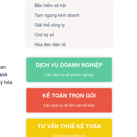
Bảo hiểm xã hội
Tạm ngừng kinh doanh
Giải thể công ty
Chữ ký số
Hóa đơn diện tử
DỊCH VỤ DOANH NGHIỆP
uan
ành
Các dịch vụ về doanh nghiệp
lý hóa
KẾ TOÁN TRỌN GÓI
Các dịch vụ về lĩnh vực kế toán
TƯ VẤN THUẾ KẾ TOÁN
Hoàn toàn miễn phí