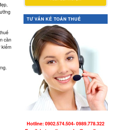
đẹp,
thưởng
TƯ VẤN KẾ TOÁN THUẾ
thuế
ện cần
ư kiểm
ững.
Hotline: 0902.574.504- 0989.778.322