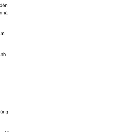
 đến
 nhà
cảm
ành
đúng