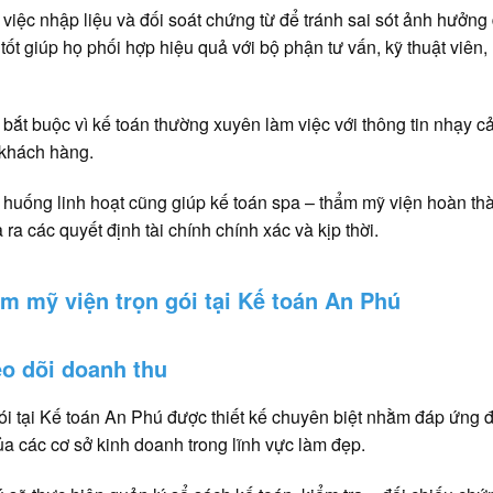
g việc nhập liệu và đối soát chứng từ để tránh sai sót ảnh hưởng
 tốt giúp họ phối hợp hiệu quả với bộ phận tư vấn, kỹ thuật viên,
ố bắt buộc vì kế toán thường xuyên làm việc với thông tin nhạy 
u khách hàng.
nh huống linh hoạt cũng giúp kế toán spa – thẩm mỹ viện hoàn th
ra các quyết định tài chính chính xác và kịp thời.
m mỹ viện trọn gói tại Kế toán An Phú
eo dõi doanh thu
ói tại Kế toán An Phú được thiết kế chuyên biệt nhằm đáp ứng 
của các cơ sở kinh doanh trong lĩnh vực làm đẹp.