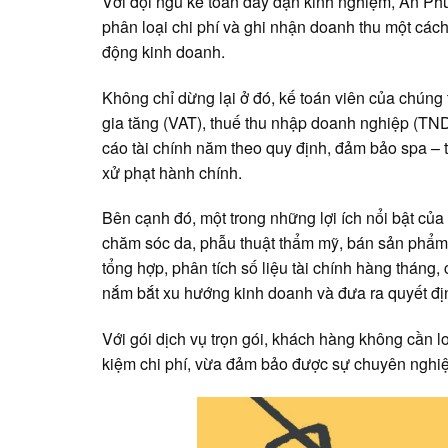
Với đội ngũ kế toán dày dạn kinh nghiệm, An Phú 
phân loại chi phí và ghi nhận doanh thu một cách
động kinh doanh.
Không chỉ dừng lại ở đó, kế toán viên của chúng t
gia tăng (VAT), thuế thu nhập doanh nghiệp (TN
cáo tài chính năm theo quy định, đảm bảo spa – t
xử phạt hành chính.
Bên cạnh đó, một trong những lợi ích nổi bật của d
chăm sóc da, phẫu thuật thẩm mỹ, bán sản phẩm
tổng hợp, phân tích số liệu tài chính hàng tháng,
nắm bắt xu hướng kinh doanh và đưa ra quyết địn
Với gói dịch vụ trọn gói, khách hàng không cần lo
kiệm chi phí, vừa đảm bảo được sự chuyên nghiệ