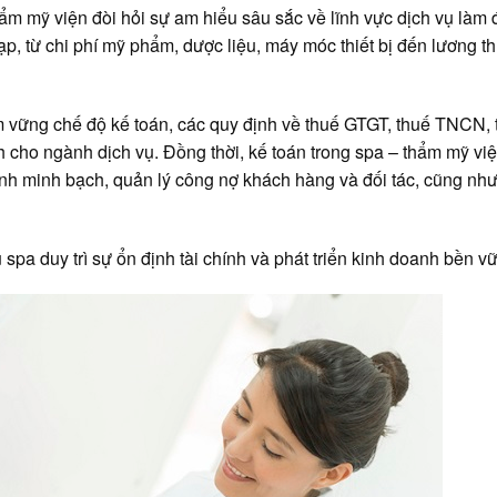
m mỹ viện đòi hỏi sự am hiểu sâu sắc về lĩnh vực dịch vụ làm 
tạp, từ chi phí mỹ phẩm, dược liệu, máy móc thiết bị đến lương 
 vững chế độ kế toán, các quy định về thuế GTGT, thuế TNCN, 
cho ngành dịch vụ. Đồng thời, kế toán trong spa – thẩm mỹ vi
hính minh bạch, quản lý công nợ khách hàng và đối tác, cũng nh
pa duy trì sự ổn định tài chính và phát triển kinh doanh bền v