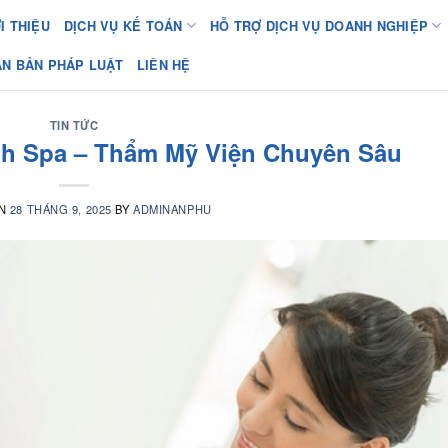
I THIỆU
DỊCH VỤ KẾ TOÁN
HỖ TRỢ DỊCH VỤ DOANH NGHIỆP
ĂN BẢN PHÁP LUẬT
LIÊN HỆ
TIN TỨC
nh Spa – Thẩm Mỹ Viện Chuyên Sâu
ON
28 THÁNG 9, 2025
BY
ADMINANPHU