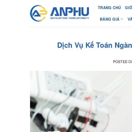
Chuyển
TRANG CHỦ
GIỚ
đến
nội
BẢNG GIÁ
V
dung
Dịch Vụ Kế Toán Ngà
POSTED 