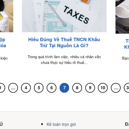
Nộp
Hiểu Đúng Về Thuế TNCN Khấu
T
Hóa
Trừ Tại Nguồn Là Gì?
K
Trong quá trình làm việc, nhiều cá nhân vẫn
Bạn
 kiện
chưa thực sự hiểu rõ thuế...
1
…
4
5
6
7
8
9
10
…
3
HÚ
Đ
Kế toán trọn gói