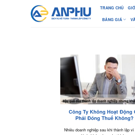
Chuyển
TRANG CHỦ
GIỚ
đến
nội
BẢNG GIÁ
V
dung
Công Ty Không Hoạt Động 
Phải Đóng Thuế Không?
Nhiều doanh nghiệp sau khi thành lập vì