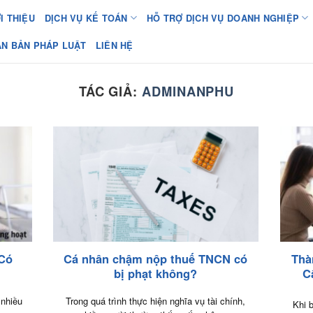
I THIỆU
DỊCH VỤ KẾ TOÁN
HỖ TRỢ DỊCH VỤ DOANH NGHIỆP
ĂN BẢN PHÁP LUẬT
LIÊN HỆ
TÁC GIẢ:
ADMINANPHU
Có
Cá nhân chậm nộp thuế TNCN có
Thà
bị phạt không?
C
 nhiều
Trong quá trình thực hiện nghĩa vụ tài chính,
Khi 